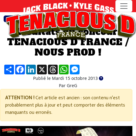
>
>
ACTUALITéS
ARTICLE
Résultats du concours
TENACIOUS D FRANCE /
NOUS PROD !
Partager
Facebook
LinkedIn
X
Threads
WhatsApp
Messenger
Publié le Mardi 15 octobre 2013
Par GreG
ATTENTION !
Cet article est ancien : son contenu n'est
probablement plus à jour et peut comporter des éléments
manquants ou erronés.