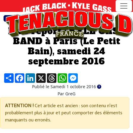
>
>
ACTUALITéS
ARTICLE
Live report : KYLE GASS
BAND à Paris (Le Petit
Bain), samedi 24
septembre 2016
Partager
Facebook
LinkedIn
X
Threads
WhatsApp
Messenger
Publié le Samedi 1 octobre 2016
Par GreG
ATTENTION !
Cet article est ancien : son contenu n'est
probablement plus à jour et peut comporter des éléments
manquants ou erronés.